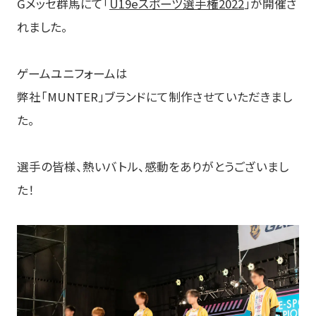
Gメッセ群馬にて「
U19eスポーツ選手権2022
」が開催さ
フィットネス
れました。
フィットネス事業のミッション
ゲームユニフォームは
サービス紹介
弊社「MUNTER」ブランドにて制作させていただきまし
申し込みへの流れ
た。
ピックアップコンテンツ
選手の皆様、熱いバトル、感動をありがとうございまし
チームオーダーギャラリー
た！
生産体制
ユニフォーム・プリント FAQ
目的から探す
ユニフォームシミュレータ