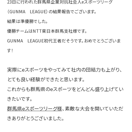
23日に行われた群馬県企業対抗社会人eスポーツリーグ
フィットネス
（GUNMA LEAGUE）の結果報告でございます。
フィットネス事業のミッション
結果は準優勝でした。
サービス紹介
優勝チームはNTT東日本群馬支社様です。
GUNMA LEAGUE初代王者だそうです。おめでとうございま
申し込みへの流れ
す！
ピックアップコンテンツ
実際にeスポーツをやってみて社内の団結力も上がり、
チームオーダーギャラリー
とても良い経験ができたと思います。
生産体制
これからも群馬県のeスポーツをどんどん盛り上げてい
ユニフォーム・プリント FAQ
きたいです。
目的から探す
群馬県eスポーツリーグ様
、素敵な大会を開いていただ
きありがとうございました。
ユニフォームシミュレータ