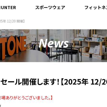
MUNTER
スポーツウェア
フィットネ
MUNTERのミッション
スポーツウェア事業のミッション
フィットネ
年 12/20 開催】
MUNTERのラインナップ紹介
スポーツウェアのラインナップ紹介
サービス紹
News
MUNTERのオーダー方法
スポーツウェアのオーダー方法
申し込みへ
スポーツウェア
ニュースリリース
スポーツウェア事業のミッション
スポーツウェアのラインナップ紹介
スポーツウェアのオーダー方法
ール開催します！【2025年 12/2
来場ありがとうございました。】
！