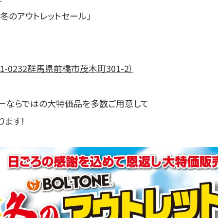
目的から探す
冬のアウトレットセール」
ユニフォームシミュレータ
カタログダウンロード
在庫照会システム/ログイン
-0232群馬県前橋市茂木町301-2）
公式オンラインストア
お問い合わせ
ーならではの大特価品を多数ご用意して
ります！