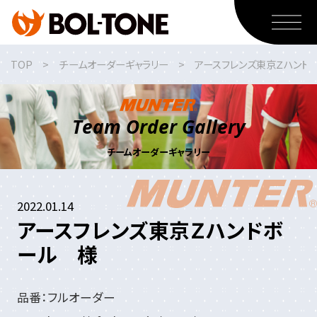
TOP
チームオーダーギャラリー
アースフレンズ東京Ｚハンド
MUNTER
MUNTERのミッション
Team Order Gallery
MUNTERのラインナップ紹介
チームオーダーギャラリー
MUNTERのオーダー方法
2022.01.14
スポーツウェア
アースフレンズ東京Ｚハンドボ
スポーツウェア事業のミッション
ール 様
スポーツウェアのラインナップ紹介
スポーツウェアのオーダー方法
品番：フルオーダー