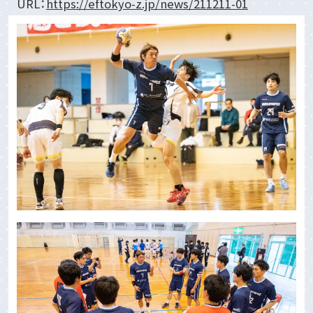
URL：
https://eftokyo-z.jp/news/211211-01
フィットネス
フィットネス事業のミッション
サービス紹介
申し込みへの流れ
ピックアップコンテンツ
チームオーダーギャラリー
生産体制
ユニフォーム・プリント FAQ
目的から探す
ユニフォームシミュレータ